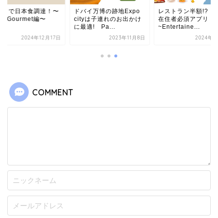
バイで日本食調達！〜
ドバイ万博の跡地Expo
レストラン半額!? ド
04 Gourmet編〜
cityは子連れのお出かけ
在住者必須アプリ！
に最適! Pa...
~Entertaine...
2024年12月17日
2023年11月8日
2024年5
COMMENT