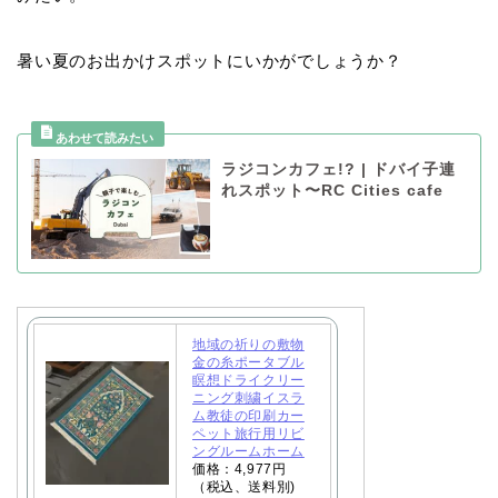
暑い夏のお出かけスポットにいかがでしょうか？
ラジコンカフェ!? | ドバイ子連
れスポット〜RC Cities cafe
地域の祈りの敷物
金の糸ポータブル
瞑想ドライクリー
ニング刺繍イスラ
ム教徒の印刷カー
ペット旅行用リビ
ングルームホーム
価格：4,977円
（税込、送料別)