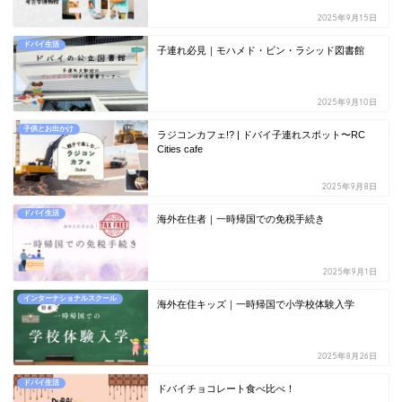
2025年9月15日
ドバイ生活
子連れ必見｜モハメド・ビン・ラシッド図書館
2025年9月10日
子供とお出かけ
ラジコンカフェ!? | ドバイ子連れスポット〜RC
Cities cafe
2025年9月8日
ドバイ生活
海外在住者｜一時帰国での免税手続き
2025年9月1日
インターナショナルスクール
海外在住キッズ｜一時帰国で小学校体験入学
2025年8月26日
ドバイ生活
ドバイチョコレート食べ比べ！