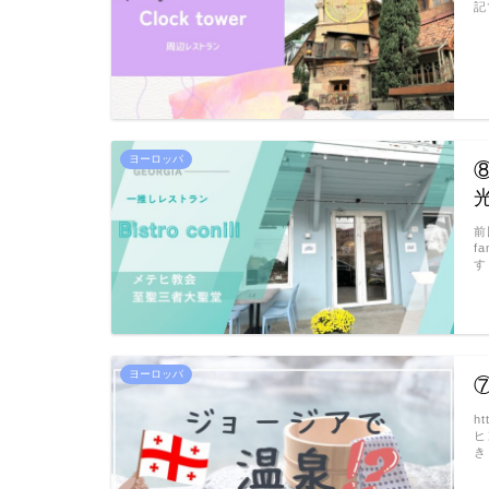
記
ヨーロッパ
前
f
す
ヨーロッパ
h
ヒ
き