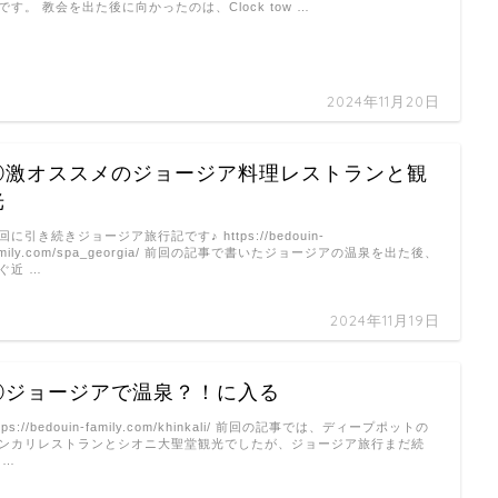
です。 教会を出た後に向かったのは、Clock tow …
2024年11月20日
⑧激オススメのジョージア料理レストランと観
光
回に引き続きジョージア旅行記です♪ https://bedouin-
amily.com/spa_georgia/ 前回の記事で書いたジョージアの温泉を出た後、
ぐ近 …
2024年11月19日
⑦ジョージアで温泉？！に入る
ttps://bedouin-family.com/khinkali/ 前回の記事では、ディープポットの
ンカリレストランとシオニ大聖堂観光でしたが、ジョージア旅行まだ続
 …