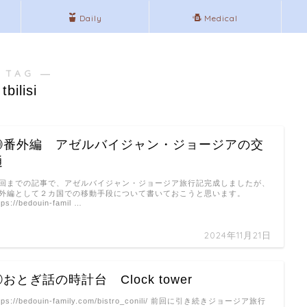
Daily
Medical
 TAG ―
tbilisi
⑩番外編 アゼルバイジャン・ジョージアの交
通
回までの記事で、アゼルバイジャン・ジョージア旅行記完成しましたが、
外編として２カ国での移動手段について書いておこうと思います。
tps://bedouin-famil …
2024年11月21日
⑨おとぎ話の時計台 Clock tower
ttps://bedouin-family.com/bistro_conili/ 前回に引き続きジョージア旅行