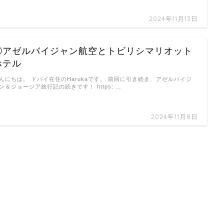
2024年11月13日
⑤アゼルバイジャン航空とトビリシマリオット
ホテル
んにちは。 ドバイ在住のHarukaです。 前回に引き続き、アゼルバイジ
ン＆ジョージア旅行記の続きです！ https: …
2024年11月8日