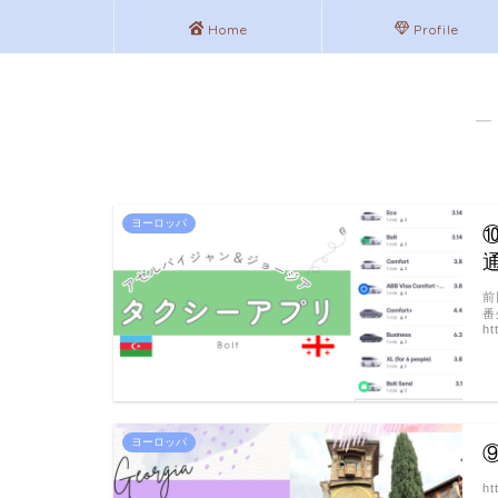
Home
Profile
―
ヨーロッパ
前
番
ht
ヨーロッパ
h