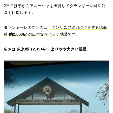
2日目は朝からアルーシャを出発してタランギーレ国立公
園を目指します。
タランギーレ国立公園は、
タンザニア北部に位置する総面
積
約2,850㎢
の広大なサバンナ地帯
です。
広さは
東京都（2,194㎢）よりやや大きい規模
。