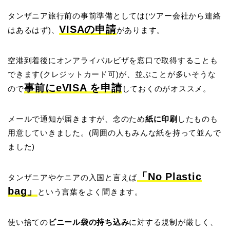
タンザニア旅行前の事前準備としては(ツアー会社から連絡
VISAの申請
はあるはず)、
があります。
空港到着後にオンアライバルビザを窓口で取得することも
できます(クレジットカード可)が、並ぶことが多いそうな
事前にeVISA を申請
ので
しておくのがオススメ。
メールで通知が届きますが、念のため
紙に印刷
したものも
用意していきました。(周囲の人もみんな紙を持って並んで
ました)
「No Plastic
タンザニアやケニアの入国と言えば
bag」
という言葉をよく聞きます。
使い捨ての
ビニール袋の持ち込み
に対する規制が厳しく、