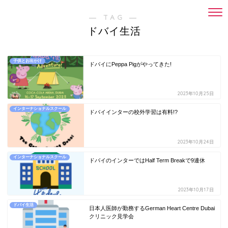
― TAG ―
ドバイ生活
子供とお出かけ
ドバイにPeppa Pigがやってきた!
2023年10月25日
インターナショナルスクール
ドバイインターの校外学習は有料!?
2023年10月24日
インターナショナルスクール
ドバイのインターではHalf Term Breakで9連休
2023年10月17日
ドバイ生活
日本人医師が勤務するGerman Heart Centre Dubai
クリニック見学会