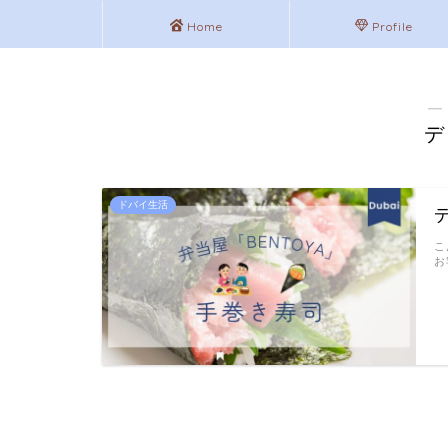
Home
Profile
―
デ
ドバイ生活
こ
お