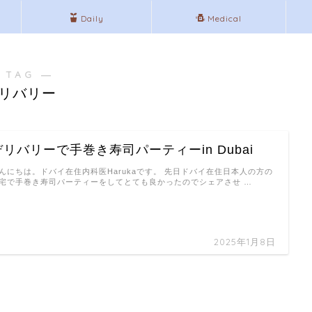
Daily
Medical
 TAG ―
リバリー
デリバリーで手巻き寿司パーティーin Dubai
んにちは。ドバイ在住内科医Harukaです。 先日ドバイ在住日本人の方の
宅で手巻き寿司パーティーをしてとても良かったのでシェアさせ …
2025年1月8日