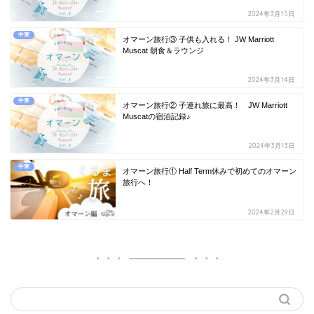
2024年3月15日
中東
オマーン旅行③ 子供も入れる！ JW Marriott
Muscat 朝食＆ラウンジ
2024年3月14日
中東
オマーン旅行② 子連れ旅に最高！ JW Marriott
Muscatの宿泊記録♪
2024年3月13日
中東
オマーン旅行① Half Term休みで初めてのオマーン
旅行へ！
2024年2月29日