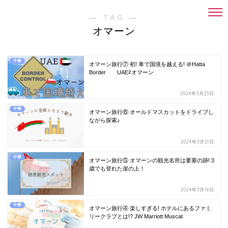
― TAG ―
オマーン
中東
オマーン旅行⑦ 初! 車で国境を越える! ＠Hatta
Border UAE⇄オマーン
2024年3月23日
中東
オマーン旅行⑥ オールドマスカットをドライブし
ながら探索♪
2024年3月21日
中東
オマーン旅行⑤ オマーンの観光名所は要塞の跡! 3
歳でも登れた崖の上！
2024年3月16日
中東
オマーン旅行④ 楽しすぎる! ホテルにあるファミ
リークラブとは!? JW Marriott Muscat