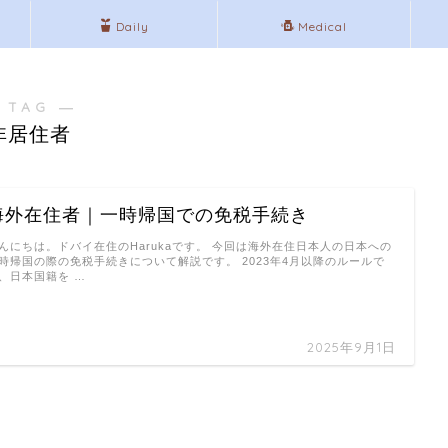
Daily
Medical
 TAG ―
非居住者
海外在住者｜一時帰国での免税手続き
んにちは。ドバイ在住のHarukaです。 今回は海外在住日本人の日本への
時帰国の際の免税手続きについて解説です。 2023年4月以降のルールで
、日本国籍を …
2025年9月1日