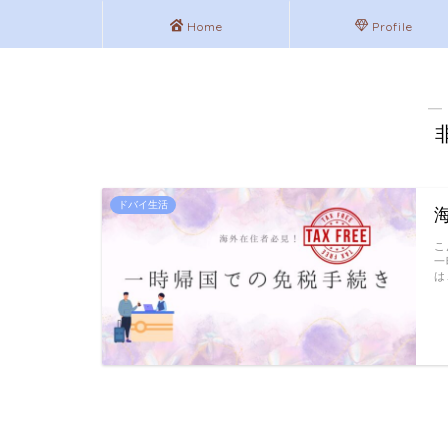
Home
Profile
―
ドバイ生活
こ
一
は