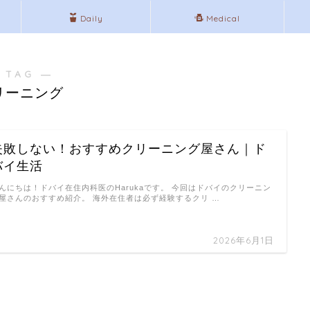
Daily
Medical
 TAG ―
リーニング
失敗しない！おすすめクリーニング屋さん｜ド
バイ生活
んにちは！ドバイ在住内科医のHarukaです。 今回はドバイのクリーニン
屋さんのおすすめ紹介。 海外在住者は必ず経験するクリ …
2026年6月1日