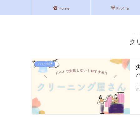
Home
Profile
―
ク
ドバイ生活
こ
グ